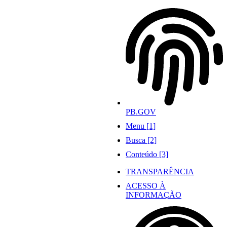
Ir
para
o
conteúdo
PB.GOV
Menu [1]
Busca [2]
Conteúdo [3]
TRANSPARÊNCIA
ACESSO À
INFORMAÇÃO