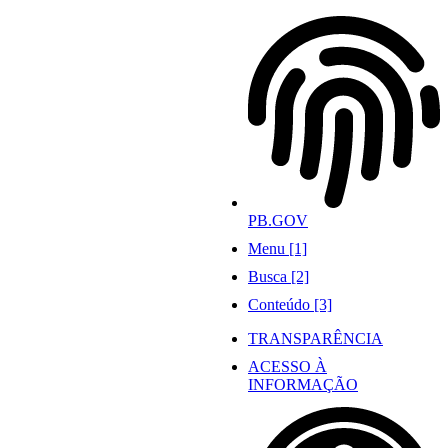
Ir
para
o
conteúdo
PB.GOV
Menu [1]
Busca [2]
Conteúdo [3]
TRANSPARÊNCIA
ACESSO À
INFORMAÇÃO