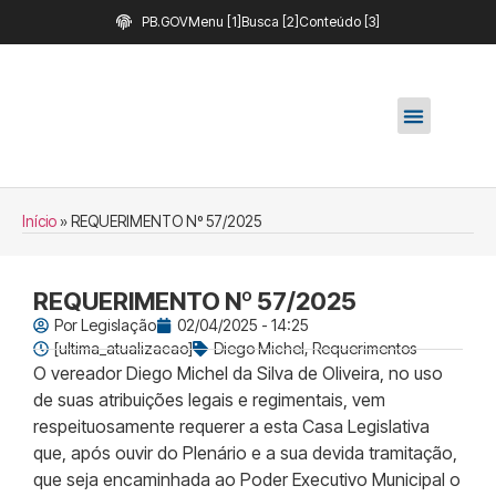
PB.GOV
Menu [1]
Busca [2]
Conteúdo [3]
Início
»
REQUERIMENTO Nº 57/2025
REQUERIMENTO Nº 57/2025
Por
Legislação
02/04/2025 - 14:25
[ultima_atualizacao]
Diego Michel
,
Requerimentos
O vereador Diego Michel da Silva de Oliveira, no uso
de suas atribuições legais e regimentais, vem
respeituosamente requerer a esta Casa Legislativa
que, após ouvir do Plenário e a sua devida tramitação,
que seja encaminhada ao Poder Executivo Municipal o