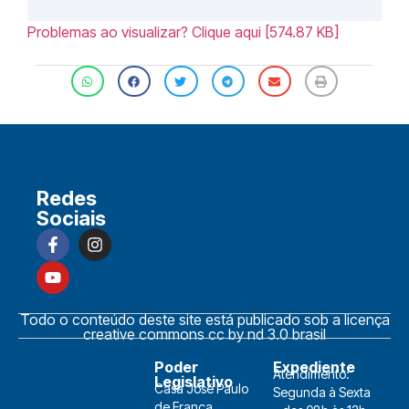
Problemas ao visualizar? Clique aqui [574.87 KB]
Redes
Sociais
Todo o conteúdo deste site está publicado sob a licença
creative commons cc by nd 3.0 brasil
Poder
Expediente
Atendimento:
Legislativo
Casa José Paulo
Segunda à Sexta
de França