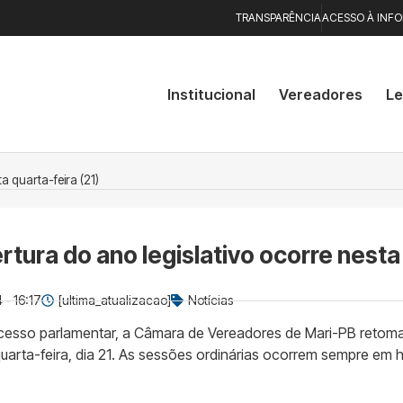
TRANSPARÊNCIA
ACESSO À INF
Institucional
Vereadores
Le
a quarta-feira (21)
tura do ano legislativo ocorre nesta
 - 16:17
[ultima_atualizacao]
Notícias
cesso parlamentar, a Câmara de Vereadores de Mari-PB retoma
 quarta-feira, dia 21. As sessões ordinárias ocorrem sempre em h