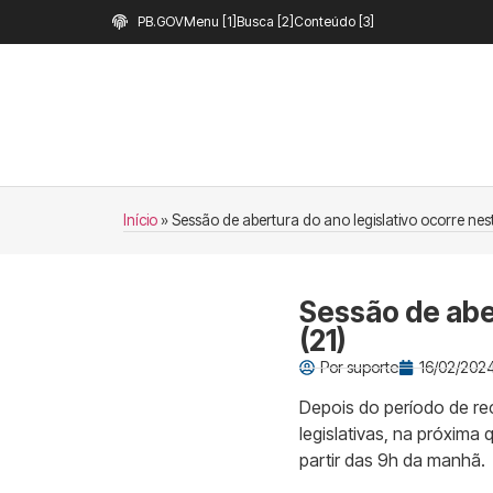
PB.GOV
Menu [1]
Busca [2]
Conteúdo [3]
Início
»
Sessão de abertura do ano legislativo ocorre nest
Sessão de aber
(21)
Por
suporte
16/02/2024
Depois do período de re
legislativas, na próxima
partir das 9h da manhã.