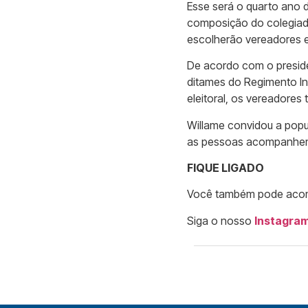
Esse será o quarto ano d
composição do colegiado
escolherão vereadores e 
De acordo com o presid
ditames do Regimento Int
eleitoral, os vereadores
Willame convidou a popul
as pessoas acompanhem 
FIQUE LIGADO
Você também pode acomp
Siga o nosso
Instagra