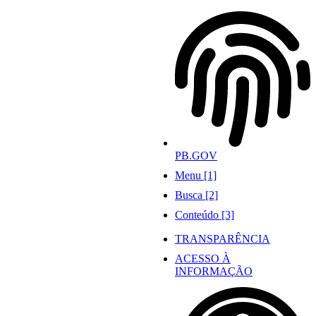
Ir
para
o
conteúdo
PB.GOV
Menu [1]
Busca [2]
Conteúdo [3]
TRANSPARÊNCIA
ACESSO À
INFORMAÇÃO