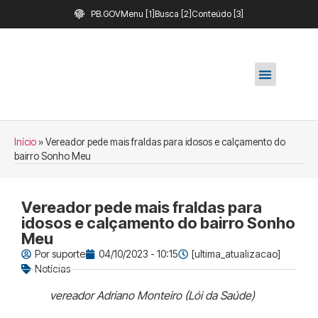
PB.GOV
Menu [1]
Busca [2]
Conteúdo [3]
Início
»
Vereador pede mais fraldas para idosos e calçamento do
bairro Sonho Meu
Vereador pede mais fraldas para
idosos e calçamento do bairro Sonho
Meu
Por
suporte
04/10/2023 - 10:15
[ultima_atualizacao]
Notícias
vereador Adriano Monteiro (Lói da Saúde)