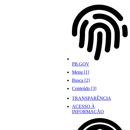
Ir
para
o
conteúdo
PB.GOV
Menu [1]
Busca [2]
Conteúdo [3]
TRANSPARÊNCIA
ACESSO À
INFORMAÇÃO