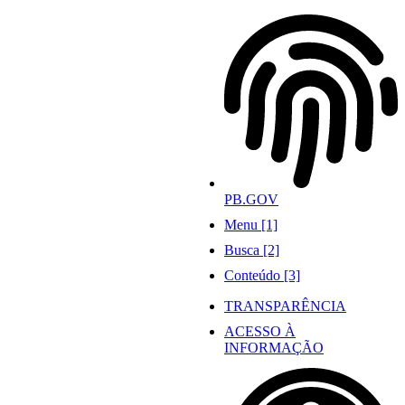
Ir
para
o
conteúdo
PB.GOV
Menu [1]
Busca [2]
Conteúdo [3]
TRANSPARÊNCIA
ACESSO À
INFORMAÇÃO