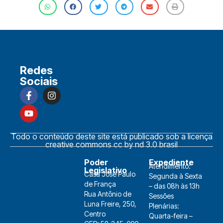
Redes
Sociais
Todo o conteúdo deste site está publicado sob a licença
creative commons cc by nd 3.0 brasil
Poder
Expediente
Atendimento:
Legislativo
Casa José Paulo
Segunda à Sexta
de França
– das 08h às 13h
Rua Antônio de
Sessões
Luna Freire, 250,
Plenárias:
Centro
Quarta-feira –