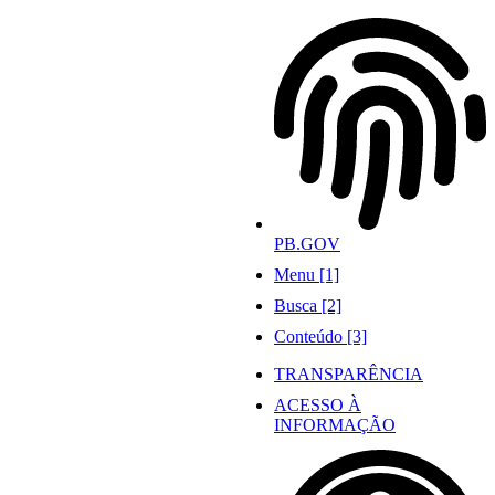
Ir
para
o
conteúdo
PB.GOV
Menu [1]
Busca [2]
Conteúdo [3]
TRANSPARÊNCIA
ACESSO À
INFORMAÇÃO