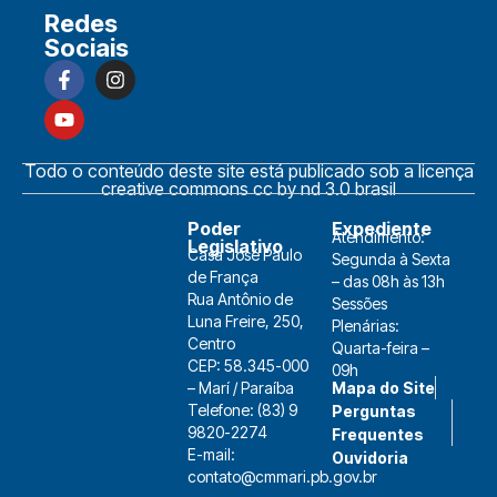
Redes
Sociais
Todo o conteúdo deste site está publicado sob a licença
creative commons cc by nd 3.0 brasil
Poder
Expediente
Atendimento:
Legislativo
Casa José Paulo
Segunda à Sexta
de França
– das 08h às 13h
Rua Antônio de
Sessões
Luna Freire, 250,
Plenárias:
Centro
Quarta-feira –
CEP: 58.345-000
09h
Mapa do Site
– Marí / Paraíba
Telefone: (83) 9
Perguntas
9820-2274
Frequentes
E-mail:
Ouvidoria
contato@cmmari.pb.gov.br