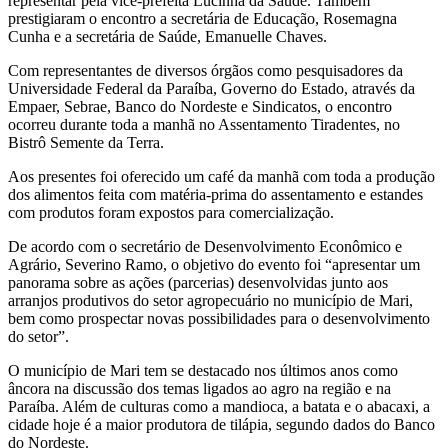
representar pela vice-prefeita Lucinha da Saúde. Também
prestigiaram o encontro a secretária de Educação, Rosemagna
Cunha e a secretária de Saúde, Emanuelle Chaves.
Com representantes de diversos órgãos como pesquisadores da
Universidade Federal da Paraíba, Governo do Estado, através da
Empaer, Sebrae, Banco do Nordeste e Sindicatos, o encontro
ocorreu durante toda a manhã no Assentamento Tiradentes, no
Bistrô Semente da Terra.
Aos presentes foi oferecido um café da manhã com toda a produção
dos alimentos feita com matéria-prima do assentamento e estandes
com produtos foram expostos para comercialização.
De acordo com o secretário de Desenvolvimento Econômico e
Agrário, Severino Ramo, o objetivo do evento foi “apresentar um
panorama sobre as ações (parcerias) desenvolvidas junto aos
arranjos produtivos do setor agropecuário no município de Mari,
bem como prospectar novas possibilidades para o desenvolvimento
do setor”.
O município de Mari tem se destacado nos últimos anos como
âncora na discussão dos temas ligados ao agro na região e na
Paraíba. Além de culturas como a mandioca, a batata e o abacaxi, a
cidade hoje é a maior produtora de tilápia, segundo dados do Banco
do Nordeste.