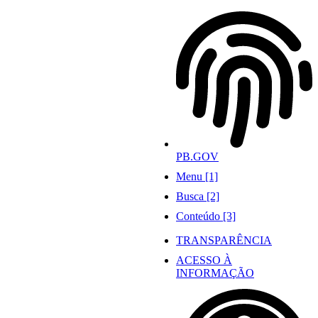
Ir
para
o
conteúdo
PB.GOV
Menu [1]
Busca [2]
Conteúdo [3]
TRANSPARÊNCIA
ACESSO À
INFORMAÇÃO