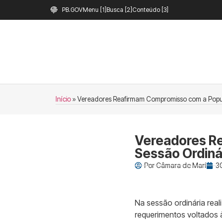
PB.GOV
Menu [1]
Busca [2]
Conteúdo [3]
Início
»
Vereadores Reafirmam Compromisso com a Popul
Vereadores R
Sessão Ordiná
Por
Câmara de Marí
3
Na sessão ordinária rea
requerimentos voltados