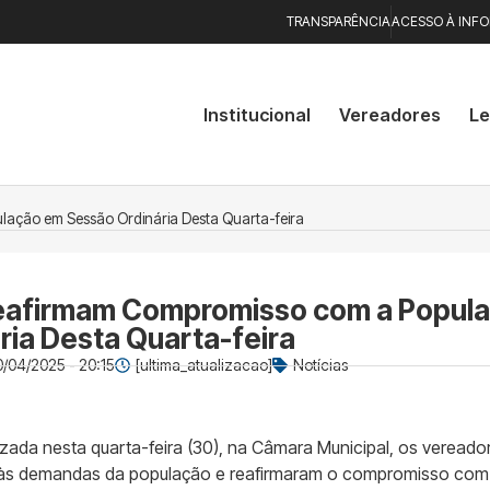
TRANSPARÊNCIA
ACESSO À INF
Institucional
Vereadores
Le
ação em Sessão Ordinária Desta Quarta-feira
eafirmam Compromisso com a Popul
ria Desta Quarta-feira
0/04/2025 - 20:15
[ultima_atualizacao]
Notícias
lizada nesta quarta-feira (30), na Câmara Municipal, os verea
 às demandas da população e reafirmaram o compromisso com 