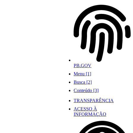
Ir
para
o
conteúdo
PB.GOV
Menu [1]
Busca [2]
Conteúdo [3]
TRANSPARÊNCIA
ACESSO À
INFORMAÇÃO