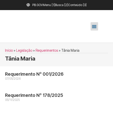
PB.GOV
Menu [1]
Busca [2]
Conteúdo [3]
Início
»
Legislação
»
Requerimentos
»
Tânia Maria
Tânia Maria
Requerimento Nº 001/2026
07/05/2026
Requerimento Nº 178/2025
05/11/2025