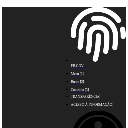
Ir
para
o
conteúdo
PB.GOV
Menu [1]
Busca [2]
Conteúdo [3]
TRANSPARÊNCIA
ACESSO À INFORMAÇÃO