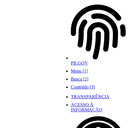
Ir
para
o
conteúdo
PB.GOV
Menu [1]
Busca [2]
Conteúdo [3]
TRANSPARÊNCIA
ACESSO À
INFORMAÇÃO