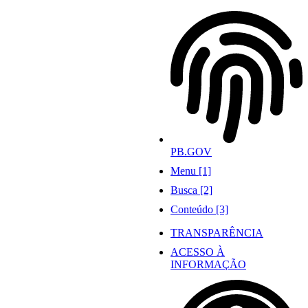
Ir
para
o
conteúdo
PB.GOV
Menu [1]
Busca [2]
Conteúdo [3]
TRANSPARÊNCIA
ACESSO À
INFORMAÇÃO