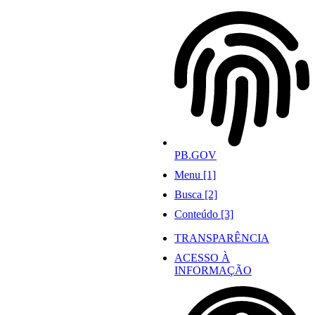
Ir
para
o
conteúdo
PB.GOV
Menu [1]
Busca [2]
Conteúdo [3]
TRANSPARÊNCIA
ACESSO À
INFORMAÇÃO